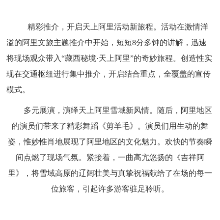
精彩推介，开启天上阿里
活动
新旅程。活动
在
激情洋
溢
的阿里文旅主题推介中开始，短短
8
分多钟的讲解，迅速
将现场观
众带入
“藏西秘境·天上阿里”的
奇妙旅程
。
创造性实
现在交通枢纽进行集中推介，开启结合重点，全覆盖的宣传
模式。
多元展演，演绎天上阿里雪域新风情。
随后，
阿里地区
的
演员们带来了
精彩
舞蹈《剪羊毛》。演员们用生动的舞
姿，惟妙惟肖地展现了阿里地区
的文化魅力。
欢快的节奏瞬
间点燃了现场气氛。紧接着，一曲高亢悠扬的《吉祥阿
里》，将雪域高原的辽阔壮美与真挚祝福献给了在场的每一
位旅客，
引起
许多
游客
驻足聆听。