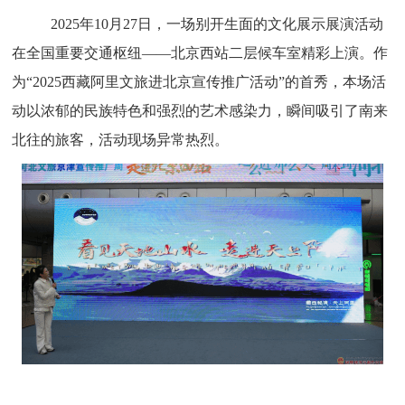
2025
年
10
月
27
日，一场别开生面的文化
展示展演
活动
在
全国
重要交通枢纽
——
北京西站二层候车室精彩上演。作
为
“
2025
西藏阿里文旅进北京宣传推广活动
”
的首秀，
本场活
动
以浓郁的民族特色和强烈的艺术感染力，瞬间吸引了南来
北往
的
旅客，
活动现场异常热烈
。