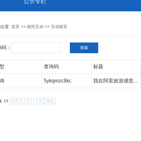
公示专栏
的位置:
首页
>>
政民互动
>>
互动留言
询码：
型
查询码
标题
询
5ykqmzc8kc
我在阿里旅游感觉非常暖心
 1/1
首页
上页
下页
尾页