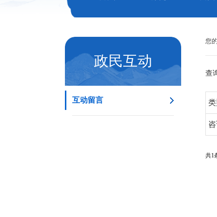
您
政民互动
查
互动留言
类
咨
共1条